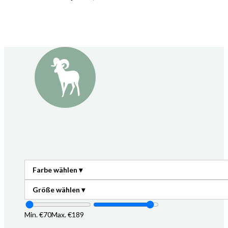
Min. €
70
Max. €
189