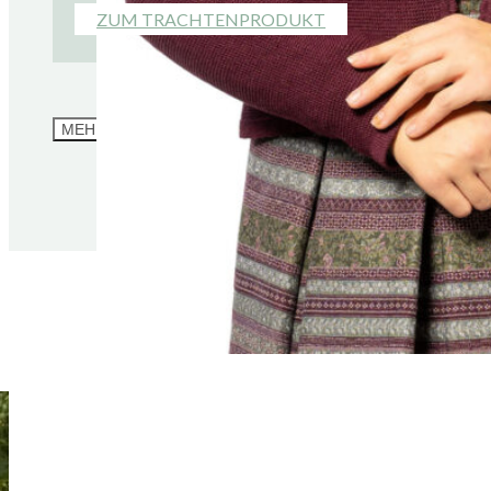
ZUM TRACHTENPRODUKT
MEHR LADEN
V