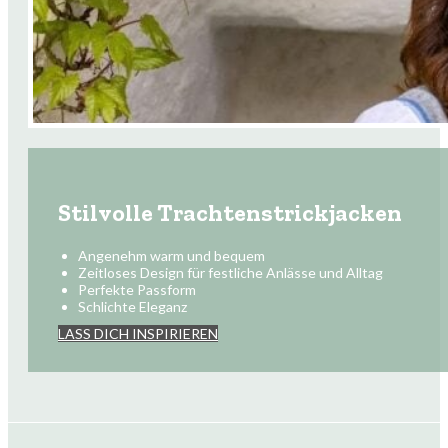
Stilvolle Trachtenstrickjacken
Angenehm warm und bequem
Zeitloses Design für festliche Anlässe und Alltag
Perfekte Passform
Schlichte Eleganz
LASS DICH INSPIRIEREN