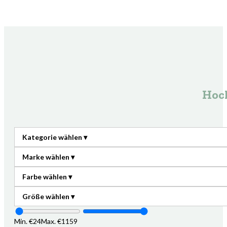
Hoch
Min. €
24
Max. €
1159