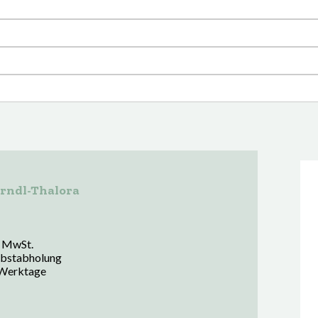
rndl-Thalora
% MwSt.
lbstabholung
 Werktage