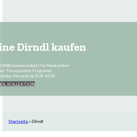
ine Dirndl kaufen
R Willkommensrabatt für Neukunden
ten Treuepunkte Programm
freier Versand ab EUR 50,00
NDL KOLLEKTION
Startseite
»
Dirndl