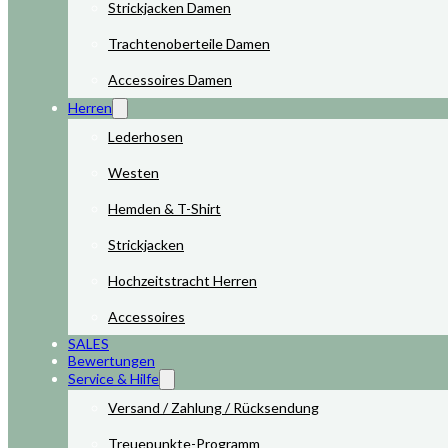
Strickjacken Damen
Trachtenoberteile Damen
Accessoires Damen
Herren
Lederhosen
Westen
Hemden & T-Shirt
Strickjacken
Hochzeitstracht Herren
Accessoires
SALES
Bewertungen
Service & Hilfe
Versand / Zahlung / Rücksendung
Treuepunkte-Programm