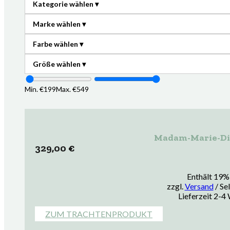
Min. €
199
Max. €
549
Madam-Marie-Di
329,00
€
Enthält 19
zzgl.
Versand
/ Se
Lieferzeit 2-4
ZUM TRACHTENPRODUKT