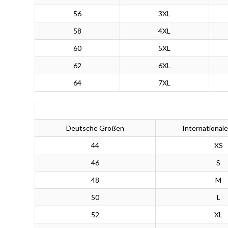
56
3XL
58
4XL
60
5XL
62
6XL
64
7XL
Deutsche Größen
International
44
XS
46
S
48
M
50
L
52
XL