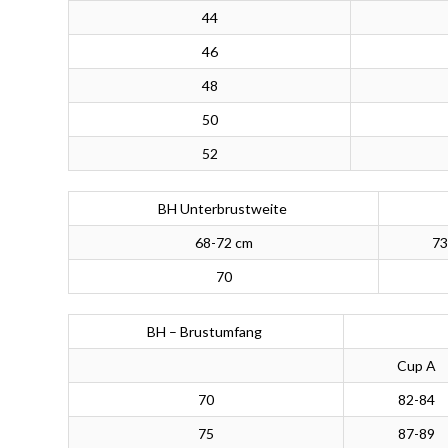
44
46
48
50
52
BH Unterbrustweite
68-72 cm
73
70
BH – Brustumfang
Cup A
70
82-84
75
87-89