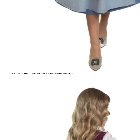
⦁ Limitierte Stückzahl: Jede Kollektion ist streng begrenzt – kein 
⦁ Hochwertige Qualität & schöne Passform: Traditionell, modern un
⦁ Top Beratung: Fachkundige, persönliche Unterstützung bei Ausw
Details:
⦁ Ausschnitt:Gerade
⦁ Farbe:beere
⦁ Schnitt:Figurbetont, klassisch
⦁ Oberteil:Klassisch
⦁ Taschen:Mit 1 Eingriffstasche im Rock
⦁ Schürze:Bänder
⦁ Verschluss:Mit Schmuckknöpfe
⦁ Armlänge:Ärmellos
⦁ Passform:Tailliert
⦁ Rocklänge:75 cm
Material:
⦁ Oberteil:58%Polyester/42%Baumwolle
⦁ Rock:58%Polyester/42%Baumwolle
⦁ Schürze:65%Polyester/30%Baumwolle/5%Polyamid
⦁ Futter:100% Baumwolle