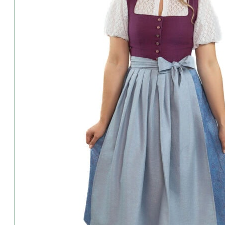
Produkt teilen:
Beschreibung
Ladenverfügbarkeit & Live Probe
Beratung gewünscht?
Retoure & Umtausch?
Rezensionen (0)
Edles-Rosalie-Dirndl-Helga-beere-hellblau
Das Dirndl begeistert mit einem modernen, frischen Design. Das O
sommerliche Note verleiht. Die passende Schürze sorgt für eine ha
Ein stilvolles, komfortables Dirndl, das traditionelles Design mit 
Perfekt für besondere Anlässe!
Warum ein Rosalie-Dirndl bei Huber Mode & Tracht
⦁ Exklusive Eigenmarke: Rosalie-Dirndl gibt es nur bei Huber Mode &