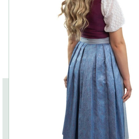
Pflege:
⦁ 30° Grad Schonwaschgang
Lieferumfang:
Dirndlbluse und Accessoires sind im Preis nicht enthalten
Tipp:
Dirndl muss eng anliegen