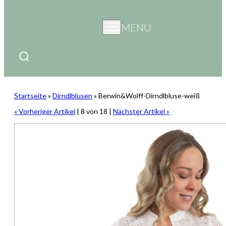
MENU
Startseite
»
Dirndlblusen
»
Berwin&Wolff-Dirndlbluse-weiß
« Vorheriger Artikel
| 8 von 18 |
Nächster Artikel »