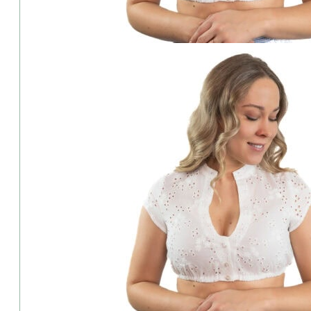
Produkt teilen:
Beschreibung
Ladenverfügbarkeit & Live Probe
Beratung gewünscht?
Retoure & Umtausch?
Rezensionen (0)
Berwin&Wolff-Dirndlbluse
Traditionelle Dirndlbluse von Berwin&Wolff – luftig, leicht und fem
moderne Street-Style-Events. Hochwertige Verarbeitung, angeneh
Berwin&Wolff ist ein traditionelles Trachtenlabel, das für hochwer
Eleganz.
Details & Extras:
⦁ Ausschnitt: V-Ausschnnitt