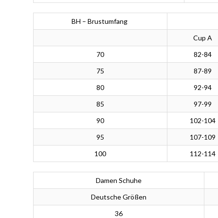
BH – Brustumfang
Cup A
70
82-84
75
87-89
80
92-94
85
97-99
90
102-104
95
107-109
100
112-114
Damen Schuhe
Deutsche Größen
36