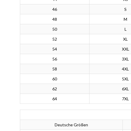
46
S
48
M
50
L
52
XL
54
XXL
56
3XL
58
4XL
60
5XL
62
6XL
64
7XL
Deutsche Größen