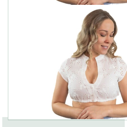
⦁ Farbe: white
⦁ Verschluss: vorne
⦁ Armlänge: Kurzarm
Material:
⦁ 100% Baumwolle
Pflege:
⦁ 30 Grad
Lieferumfang:
Dirndl und Accessoires sind im Preis nicht enthalten