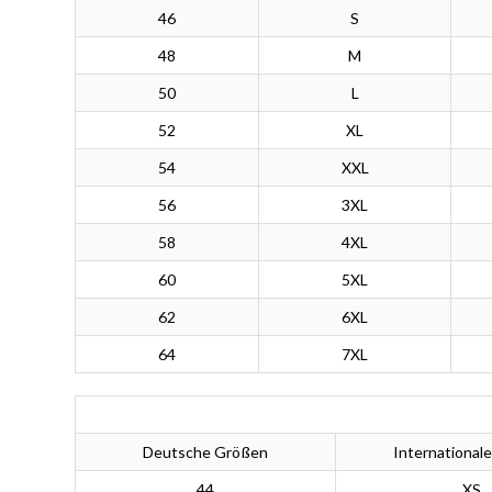
46
S
48
M
50
L
52
XL
54
XXL
56
3XL
58
4XL
60
5XL
62
6XL
64
7XL
Deutsche Größen
International
44
XS