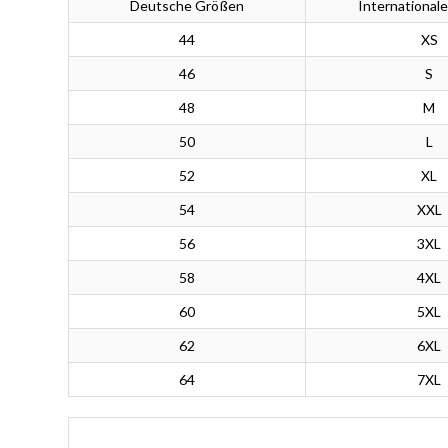
Deutsche Größen
International
44
XS
46
S
48
M
50
L
52
XL
54
XXL
56
3XL
58
4XL
60
5XL
62
6XL
64
7XL