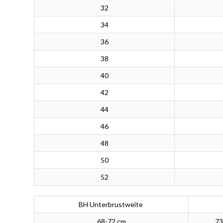
32
34
36
38
40
42
44
46
48
50
52
BH Unterbrustweite
68-72 cm
73