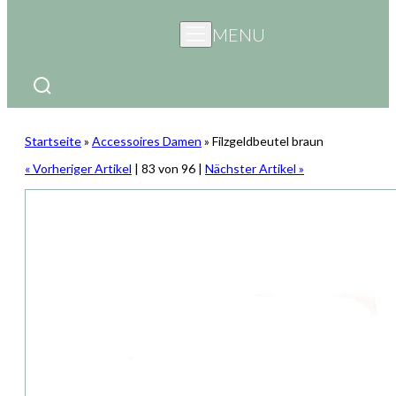
MENU
Startseite
»
Accessoires Damen
»
Filzgeldbeutel braun
« Vorheriger Artikel
| 83 von 96 |
Nächster Artikel »