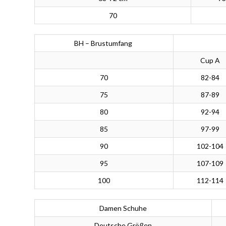
70
BH – Brustumfang
Cup A
70
82-84
75
87-89
80
92-94
85
97-99
90
102-104
95
107-109
100
112-114
Damen Schuhe
Deutsche Größen