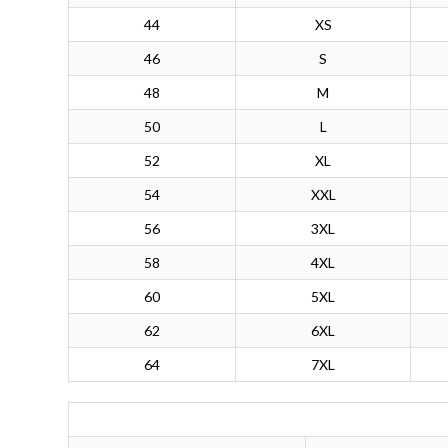
44
XS
46
S
48
M
50
L
52
XL
54
XXL
56
3XL
58
4XL
60
5XL
62
6XL
64
7XL