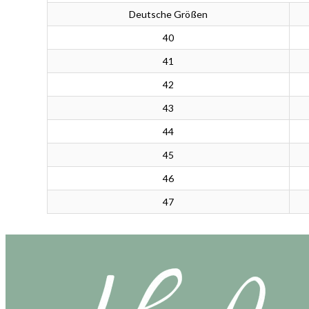
Deutsche Größen
40
41
42
43
44
45
46
47