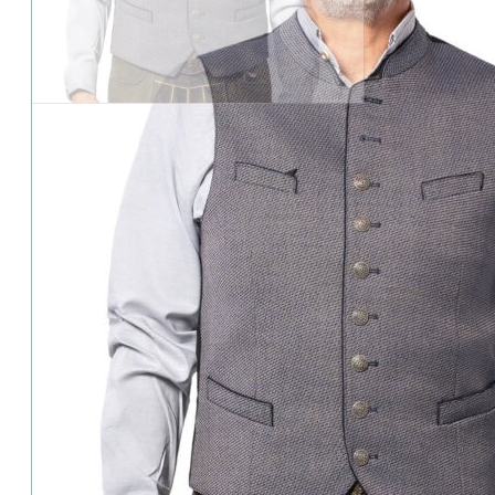
Geringer Bestand: Die Variante ist besonders beliebt.
Grasegger-Herren-Gilet-Xeno 2 N 0
250,00
€
inkl. MwSt.
zzgl. Versandkosten
oder kostenfreie Abholung im Trachtengeschäft (94327 Bogen/Str
zur Größentabelle
Alternative:
Beim Kauf erhältst du
25
Punkte
- Wert
12,50
€
i
Treuepunkte Informationen
Hersteller:
Grasegger