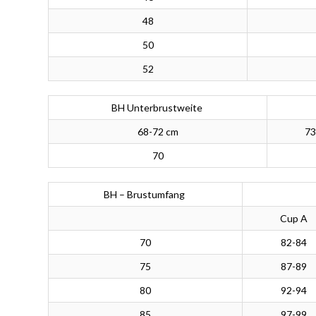
48
50
52
BH Unterbrustweite
68-72 cm
73
70
BH – Brustumfang
Cup A
70
82-84
75
87-89
80
92-94
85
97-99