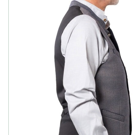
Grasegger-Herren-Weste-Xeno2N-blau
Elegant, zeitlos und traditionsbewusst – die blau gemusterte Her
feine Struktur, die angenehme Atmungsaktivität und den perfekten S
Trachtenmode. Sorgfältig gearbeitete Knöpfe unterstreichen den 
Über die Marke Grasegger
Grasegger ist ein deutsches Traditionsunternehmen, spezialisiert 
europäischen Standards entsprechen und auf über 80 Jahren Erfah
Details:
Ausschnitt: Stehkragen
⦁ Farbe: blau
⦁ Schnitt: leicht tailliert
⦁ Taschen: 3 Taschen
⦁ Verschluss: Knöpfe
⦁ Armlänge: ärmellos
Material
⦁ Vorderteil: 97% Schurwolle/3% Elasthan
Rücken: 96% Baumwolle/4%Elasthan
Futter: 96% Bamwolle/4%Elasthan