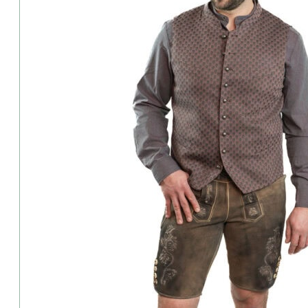
Zahlung:
Wir akzeptieren PayPal & Klarna
Kauf auf Rechnung und Raten möglic
Produkt teilen:
Beschreibung
Ladenverfügbarkeit & Live Probe
Beratung gewünscht?
Retoure & Umtausch?
Rezensionen (0)
Grasegger-Herren-Weste-Voitl5-weinrot
Elegant, zeitlos und traditionsbewusst – die bordeaux farbige We
Struktur, die angenehme Atmungsaktivität und den perfekten Sitz. O
Trachtenmode. Sorgfältig gearbeitete Knöpfe unterstreichen den 
Über die Marke Grasegger