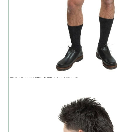
Grasegger ist ein deutsches Traditionsunternehmen, spezialisiert 
europäischen Standards entsprechen und auf über 80 Jahren Erfah
Details:
Ausschnitt: Hochgeschlossen
⦁ Farbe: bordeaux
⦁ Schnitt: leicht tailliert
⦁ Verschluss: Knöpfe
⦁ Armlänge: ärmellos
Material
⦁ Vorderteil: 56% Polyester 44% Baumwolle
Rücken: 71% Baumwolle 29% Viscose
Futter: 94% Polyester 6% Elasthan
Pflegehinweis:
⦁ Keine Maschinenwäsche
Lieferumfang:
⦁ Lederhose, Weste und Accessoires sind im Preis nichnt enthalten