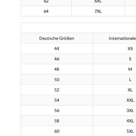
62
6XL
64
7XL
Deutsche Größen
International
44
XS
46
S
48
M
50
L
52
XL
54
XXL
56
3XL
58
4XL
60
5XL