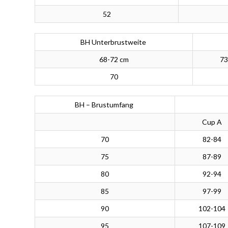
52
BH Unterbrustweite
68-72 cm
73
70
BH – Brustumfang
Cup A
70
82-84
75
87-89
80
92-94
85
97-99
90
102-104
95
107-109