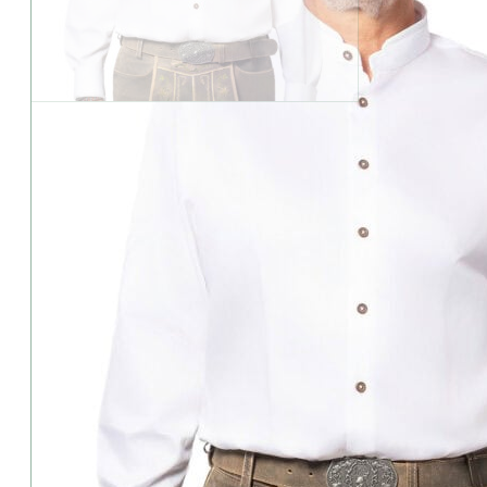
Geringer Bestand: Die Variante ist besonders beliebt.
Gweih&Silk-Herrenhemd-Weißling
89,00
€
inkl. MwSt.
zzgl. Versandkosten
oder kostenfreie Abholung im Trachtengeschäft (94327 Bogen/Str
zur Größentabelle
Alternative:
Beim Kauf erhältst du
8
Punkte
- Wert
4,00
€
i
Treuepunkte Informationen
Hersteller:
Gweih&Silk