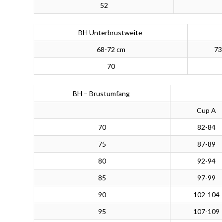
52
BH Unterbrustweite
68-72 cm
73
70
BH – Brustumfang
Cup A
70
82-84
75
87-89
80
92-94
85
97-99
90
102-104
95
107-109