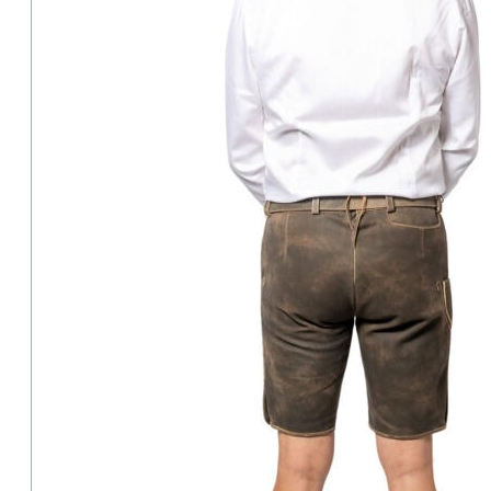
Gweih&Silk-Herrenhemd-weiss
Elegant, zeitlos und traditionsbewusst – das weiße Trachtenhemd
seine feine Struktur, die angenehme Atmungsaktivität und den perfe
authentischer Trachtenmode. Dezent bestickte Details und sorgfäl
Gweih&Silk – Tradition trifft Stil
Details:
Ausschnitt:Kleiner Stehkragen
⦁ Farbe:Weiß
⦁ Schnitt:Tailored fit
⦁ Taschen:2 kleine Eingriffstasche + 1 Brusttasche
⦁ Verschluss:Mit Holzknöpfenimitat
⦁ Armlänge:Langarm
Material
⦁ 100% Baumwolle
Pflegehinweis:
⦁ 40% Grad Waschmaschine