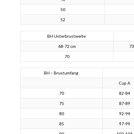
50
52
BH Unterbrustweite
68-72 cm
73
70
BH – Brustumfang
Cup A
70
82-84
75
87-89
80
92-94
85
97-99
90
102-104