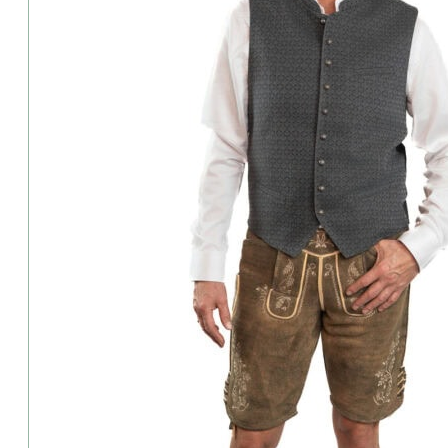
Zahlung:
Wir akzeptieren PayPal & Klarna
Kauf auf Rechnung und Raten möglic
Produkt teilen:
Beschreibung
Ladenverfügbarkeit & Live Probe
Beratung gewünscht?
Retoure & Umtausch?
Rezensionen (0)
Hammerschmid-Herren-Weste-Rupert-grau-gemustert
Elegante Herrenweste „Norbert“ von Hammerschmid in edlem Grau. D
Stilvoll kombinierbar zur Lederhose oder zum eleganten Anzug.
Über die Marke Hammerschmid
Die Marke Hammerschmid, steht für sportive wie klassische Trachte