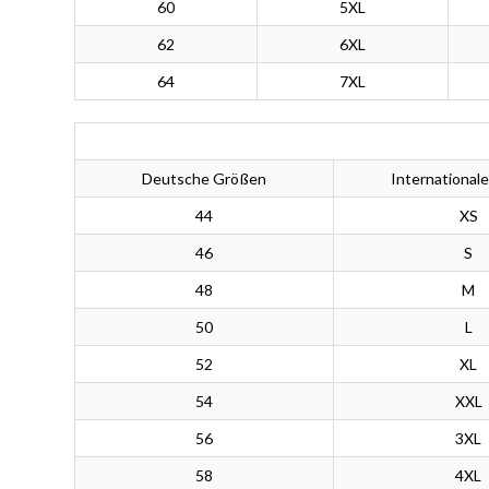
60
5XL
62
6XL
64
7XL
Deutsche Größen
International
44
XS
46
S
48
M
50
L
52
XL
54
XXL
56
3XL
58
4XL