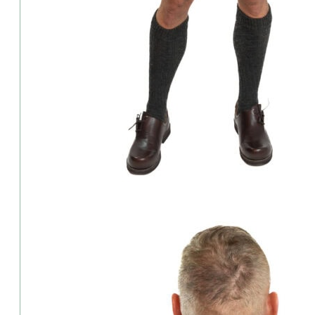
gestaltet mit Liebe zum Detail, hoher Qualität und trachtenbewuss
Hammerschmid wurde 1951 in Marquartstein (Bayern) gegründet und
führenden Hersteller für Trachtenmode in Deutschland und Österre
Details & Extras:
⦁ Ausschnitt: Kein Ausschnitt, sondern mit kleinen Stehkragen
⦁ Farbe: grau gemustert
⦁ Schnitt: Figurbetont, klassich-elegant
⦁ Taschen: 2 kleine Eingriffstasche + 1 Brusttasche
⦁ Verschluss: Mit Metallknöpfen
⦁ Armlänge: Ärmellos
Material:
⦁ Vorderteil: 68% Polyester/32% Baumwolle
⦁ Rückenteil: 80% Viscose/17% Polyester/3%Elasthan
⦁ Futter: 94% Polyester/6% Elasthan
Pflegehinweis:
⦁ keine Maschinenwäsche
Lieferumfang: