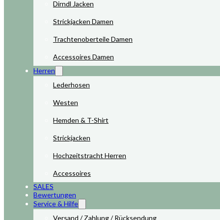
Dirndl Jacken
Strickjacken Damen
Trachtenoberteile Damen
Accessoires Damen
Herren
Lederhosen
Westen
Hemden & T-Shirt
Strickjacken
Hochzeitstracht Herren
Accessoires
SALES
Bewertungen
Service & Hilfe
Versand / Zahlung / Rücksendung