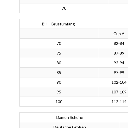
70
BH – Brustumfang
Cup A
70
82-84
75
87-89
80
92-94
85
97-99
90
102-104
95
107-109
100
112-114
Damen Schuhe
Deutsche Größen