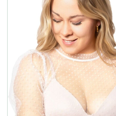
Zahlung:
Wir akzeptieren PayPal & Klarna
Kauf auf Rechnung und Raten möglic
Produkt teilen:
Beschreibung
Ladenverfügbarkeit & Live Probe
Beratung gewünscht?
Retoure & Umtausch?
Rezensionen (0)
mychoice-Dirndlbluse-Ellen-weiß – mit Punkten
Weiße, transparente Dirndlbluse von mychoice mit Tupfen – schlicht
Trachtenfeiern oder moderne Street-Style-Events. Hochwertige V
Details & Extras:
⦁ Ausschnitt: Hochgeschlossen mit kleinen Stehkragen