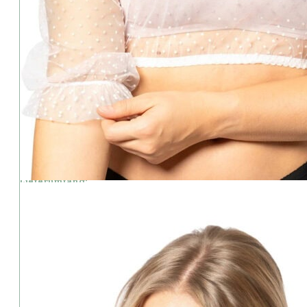
⦁ Farbe: Weiss
⦁ Verschluss: Knöpfe hinten
⦁ Armlänge: 3/4 Arm
Material:
⦁ 47,5% Viscose
⦁ 45% Polyamid
⦁ 7,5% Elastan
Pflege:
⦁ Handwäsche
Lieferumfang:
Dirndl und Accessoires sind im Preis nicht enthalten