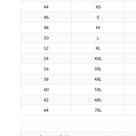
44
XS
46
S
48
M
50
L
52
XL
54
XXL
56
3XL
58
4XL
60
5XL
62
6XL
64
7XL