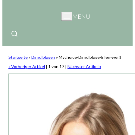
MENU
Startseite
»
Dirndlblusen
»
Mychoice-Dirndlbluse-Ellen-weiß
« Vorheriger Artikel
| 1 von 17 |
Nächster Artikel »