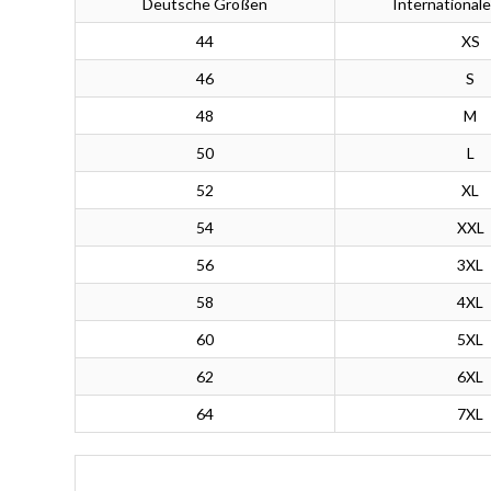
Deutsche Größen
International
44
XS
46
S
48
M
50
L
52
XL
54
XXL
56
3XL
58
4XL
60
5XL
62
6XL
64
7XL