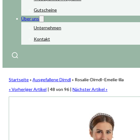
Gutscheine
Über uns
Unternehmen
Kontakt
Startseite
»
Ausgefallene Dirndl
»
Rosalie-Dirndl–Emelie-lila
« Vorheriger Artikel
| 48 von 96 |
Nächster Artikel »