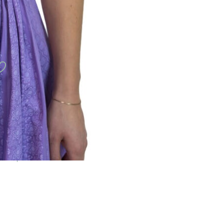
aubing)
gswert