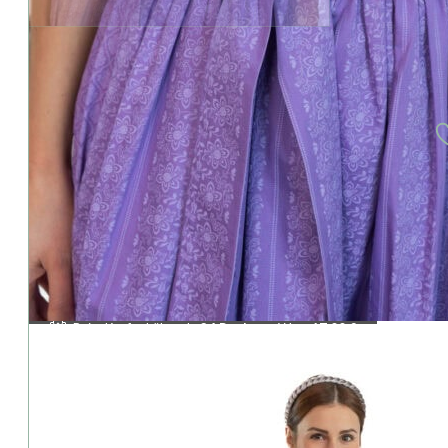
Geringer Bestand: Die Variante ist besonders beliebt.
Rosalie-Dirndl–Emelie-lila
349,00
€
inkl. MwSt.
zzgl. Versandkosten
oder kostenfreie Abholung im Trachtengeschäft (94327 Bogen/Str
zur Größentabelle
Alternative:
Beim Kauf erhältst du
34
Punkte
- Wert
17,00
€
i
Treuepunkte Informationen
Hersteller:
Huber - Rosalie
Lieferzeit:
ca. 2–3 Werktage
Artikelnummer:
89040
Versandinfo:
Versandkostenfrei ab 50,00 € Auftra