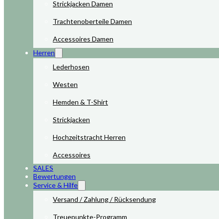
Strickjacken Damen
Trachtenoberteile Damen
Accessoires Damen
Herren
Lederhosen
Westen
Hemden & T-Shirt
Strickjacken
Hochzeitstracht Herren
Accessoires
SALES
Bewertungen
Service & Hilfe
Versand / Zahlung / Rücksendung
Treuepunkte-Programm