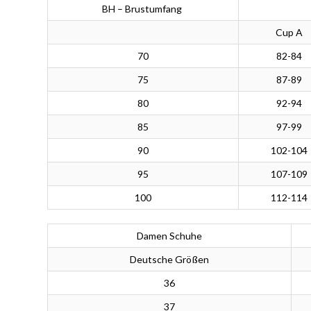
BH – Brustumfang
Cup A
70
82-84
75
87-89
80
92-94
85
97-99
90
102-104
95
107-109
100
112-114
Damen Schuhe
Deutsche Größen
36
37