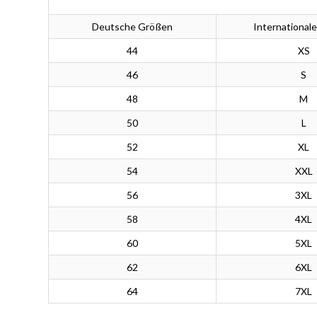
Deutsche Größen
International
44
XS
46
S
48
M
50
L
52
XL
54
XXL
56
3XL
58
4XL
60
5XL
62
6XL
64
7XL