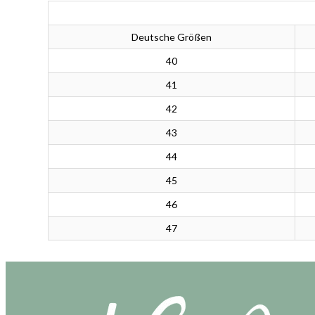
Deutsche Größen
40
41
42
43
44
45
46
47