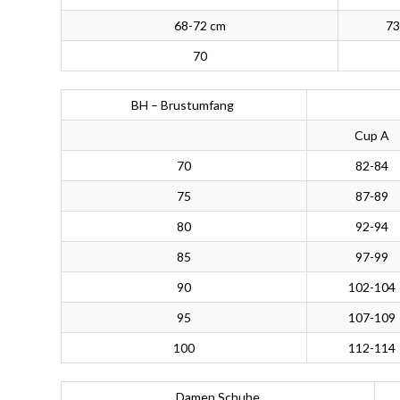
68-72 cm
73
70
BH – Brustumfang
Cup A
70
82-84
75
87-89
80
92-94
85
97-99
90
102-104
95
107-109
100
112-114
Damen Schuhe