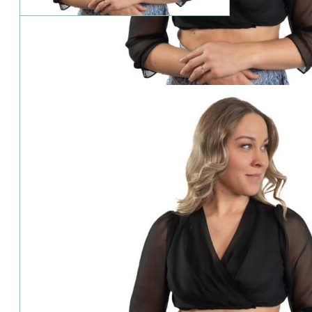
Geringer Bestand: Die Variante ist besonders beliebt.
Waldorff-Dirndlbluse-Winta-schw
89,00
€
inkl. MwSt.
zzgl. Versandkosten
oder kostenfreie Abholung im Trachtengeschäft (94327 Bogen/Str
zur Größentabelle
Alternative:
Beim Kauf erhältst du
8
Punkte
- Wert
4,00
€
i
Treuepunkte Informationen
Hersteller:
Waldorff
Lieferzeit:
ca. 2–3 Werktage
Artikelnummer:
89531
Versandinfo:
Versandkostenfrei ab 50,00 € Auftra