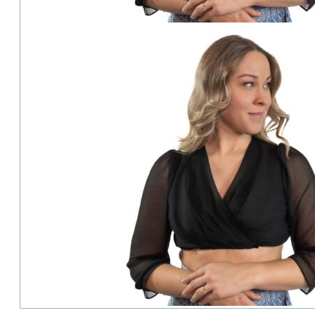
Über die Marke Waldorff
WALDORFF ist einer der größten Produzenten von Dirndlblusen in
Traditionen und Besonderheiten, die sich in den Produkten widerspi
Details & Extras:
⦁ Ausschnitt: V-Ausschnitt
⦁ Farbe: schwarz
⦁ Verschluss: Knöpfe
⦁ Armlänge: 3/4 Arm
Material:
⦁ 100% Polyester
Pflege:
⦁ 30Grad Maschinenwäsche
Lieferumfang:
Dirndl und Accessoires sind im Preis nicht enthalten