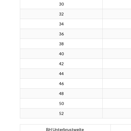
30
32
34
36
38
40
42
44
46
48
50
52
BH Unterbrustweite