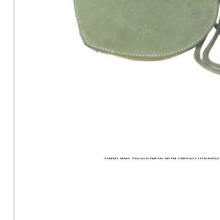
Herzerltasche
grün
Menge
Alternative:
In den Warenkorb
Beim Kauf erhältst du
7
Punkte
- Wert
3,50
€
i
Treuepunkte Informationen
Hersteller:
Huber Mode & Tracht
Lieferzeit:
ca. 2–3 Werktage
Artikelnummer:
89774
Versandinfo:
Versandkostenfrei ab 50,00 € Auftra
Anprobe:
Kostenfrei im Trachtenshop –
Termin 
Rückgaberecht:
14 Tage
Zahlung:
Wir akzeptieren PayPal & Klarna
Kauf auf Rechnung und Raten möglic
Produkt teilen: