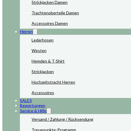
Strickjacken Damen
Trachtenoberteile Damen
Accessoires Damen
Herren
Lederhosen
Westen
Hemden & T-Shirt
Strickjacken
Hochzeitstracht Herren
Accessoires
SALES
Bewertungen
Service & Hilfe
Versand / Zahlung / Rücksendung
Treuepunkte-Programm