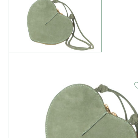
Geringer Bestand: Die Variante ist besonders beliebt.
Herzerltasche grün
75,00
€
inkl. MwSt.
zzgl. Versandkosten
oder kostenfreie Abholung im Trachtengeschäft (94327 Bogen/Str
zur Größentabelle
1 vorrätig