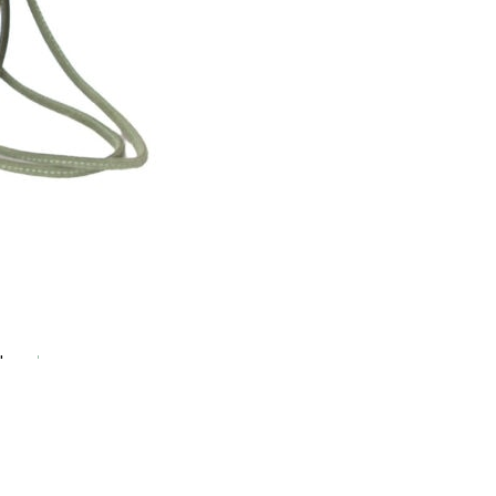
gswert
jetzt vereinbaren!
h