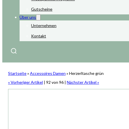
Gutscheine
Über uns
Unternehmen
Kontakt
Startseite
»
Accessoires Damen
»
Herzerltasche grün
« Vorheriger Artikel
| 92 von 96 |
Nächster Artikel »