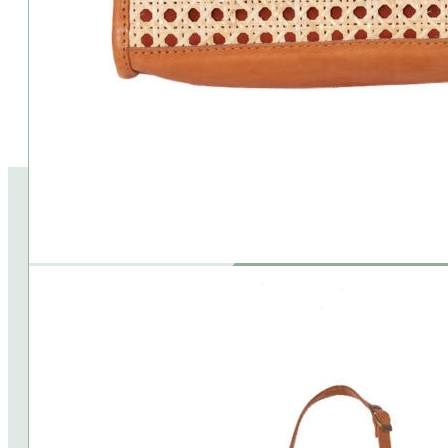
besondere Anlässe – dieses Accessoire ergänzt jedes Outfit mit n