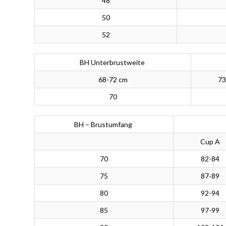
48
50
52
BH Unterbrustweite
68-72 cm
73
70
BH – Brustumfang
Cup A
70
82-84
75
87-89
80
92-94
85
97-99