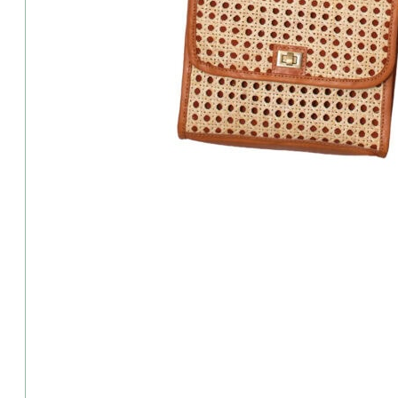
Geringer Bestand: Die Variante ist besonders beliebt.
Tasche Wiener Geflecht klein brau
109,00
€
inkl. MwSt.
zzgl. Versandkosten
oder kostenfreie Abholung im Trachtengeschäft (94327 Bogen/Str
zur Größentabelle
1 vorrätig
Tasche
Wiener
Geflecht
Alternative:
In den Warenkorb
klein
braun
Beim Kauf erhältst du
10
Punkte
- Wert
5,00
€
Menge
i
Treuepunkte Informationen
Hersteller:
Huber Mode & Tracht
Lieferzeit:
ca. 2–3 Werktage
Artikelnummer:
89779