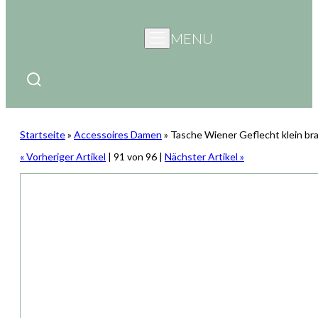
MENU
Startseite
»
Accessoires Damen
»
Tasche Wiener Geflecht klein br
« Vorheriger Artikel
| 91 von 96 |
Nächster Artikel »