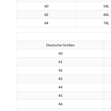
60
5XL
62
6XL
64
7XL
Deutsche Größen
40
41
42
43
44
45
46