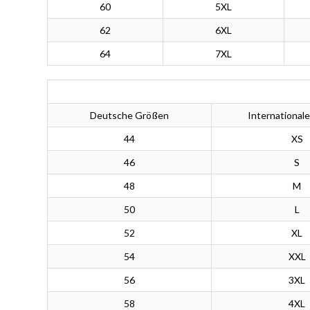
60
5XL
62
6XL
64
7XL
Deutsche Größen
International
44
XS
46
S
48
M
50
L
52
XL
54
XXL
56
3XL
58
4XL